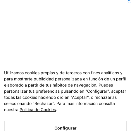
o
g
C
o
r
k
a
-
m
l
-
i
1
g
-
h
l
t
i
g
h
t
Utilizamos cookies propias y de terceros con fines analíticos y
para mostrarte publicidad personalizada en función de un perfil
elaborado a partir de tus hábitos de navegación. Puedes
A
personalizar tus preferencias pulsando en "Configurar", aceptar
todas las cookies haciendo clic en "Aceptar", o rechazarlas
seleccionando "Rechazar". Para más información consulta
nuestra
Política de Cookies
.
Configurar