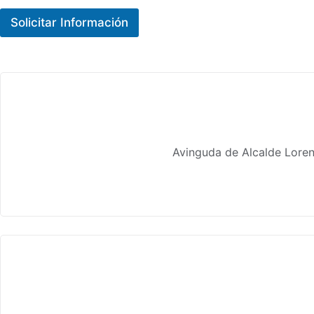
e
t
Solicitar Información
e
s
+
1
Avinguda de Alcalde Loren