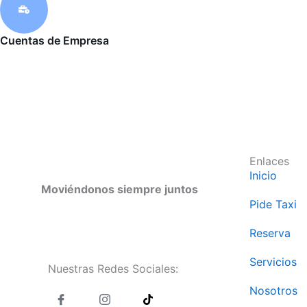
Cuentas de Empresa
Enlaces
Inicio
Moviéndonos siempre juntos
Pide Taxi
Reserva
Servicios
Nuestras Redes Sociales:
J
J
T
Nosotros
k
k
i