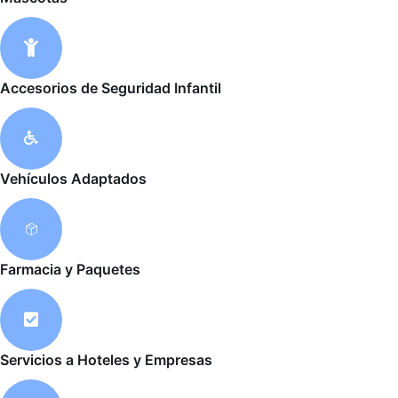
h
l
t
i
g
h
t
Accesorios de Seguridad Infantil
Vehículos Adaptados
Farmacia y Paquetes
Servicios a Hoteles y Empresas