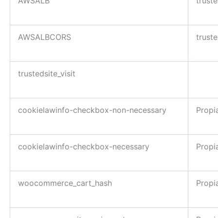
AWSALB
trust
AWSALBCORS
trust
trustedsite_visit
cookielawinfo-checkbox-non-necessary
Propi
cookielawinfo-checkbox-necessary
Propi
woocommerce_cart_hash
Propi