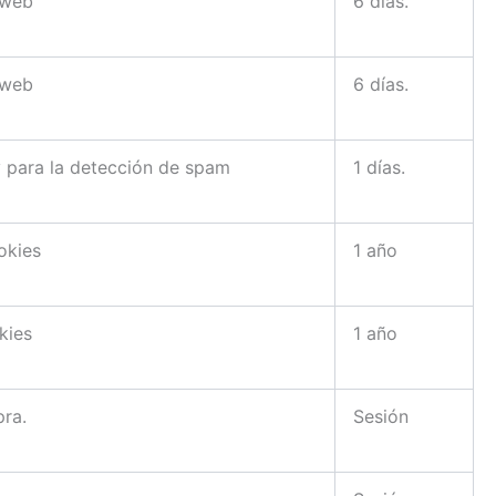
 web
6 días.
 web
6 días.
 y para la detección de spam
1 días.
okies
1 año
kies
1 año
pra.
Sesión