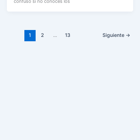
confuso si no conoces los
1
2
…
13
Siguiente
→