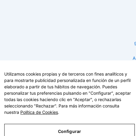
h
l
t
i
g
h
t
A
Utilizamos cookies propias y de terceros con fines analíticos y
para mostrarte publicidad personalizada en función de un perfil
elaborado a partir de tus hábitos de navegación. Puedes
personalizar tus preferencias pulsando en "Configurar", aceptar
todas las cookies haciendo clic en "Aceptar", o rechazarlas
seleccionando "Rechazar". Para más información consulta
nuestra
Política de Cookies
.
Configurar
© 2026 · taxienalicante.com