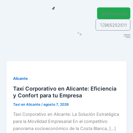
Ir
J
J
T
k
k
i
al
i
i
k
WhatsApp
-
-
t
f
i
o
contenido
a
n
k
c
s
e
t
965252511
b
a
o
g
o
r
">
k
a
-
m
l
-
i
1
g
-
h
l
t
i
g
h
t
Alicante
Taxi Corporativo en Alicante: Eficiencia
y Confort para tu Empresa
Taxi en Alicante
/
agosto 7, 2026
Taxi Corporativo en Alicante: La Solución Estratégica
para la Movilidad Empresarial En el competitivo
panorama socioeconómico de la Costa Blanca, […]