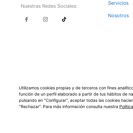
Servicios
Nuestras Redes Sociales:
J
J
T
Nosotros
k
k
i
i
i
k
-
-
t
f
i
o
a
n
k
c
s
e
t
b
a
o
g
o
r
k
a
-
m
l
-
i
1
g
-
Utilizamos cookies propias y de terceros con fines analíti
h
l
función de un perfil elaborado a partir de tus hábitos de 
t
i
pulsando en "Configurar", aceptar todas las cookies hacie
g
h
"Rechazar". Para más información consulta nuestra
Polític
t
A