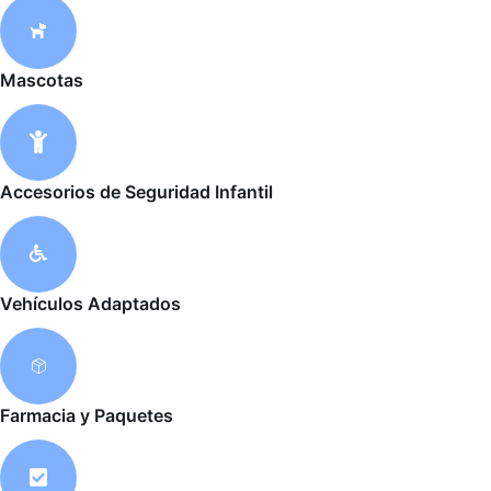
l
-
i
1
g
-
Mascotas
h
l
t
i
g
h
t
Accesorios de Seguridad Infantil
Vehículos Adaptados
Farmacia y Paquetes