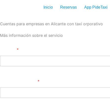
Ir
Inicio
Reservas
App PideTaxi
al
contenido
Cuentas para empresas en Alicante con taxi orporativo
Más información sobre el servicio
Nombre
*
Nombre
C
Correo electrónico
*
o
m
e
n
t
a
Teléfono