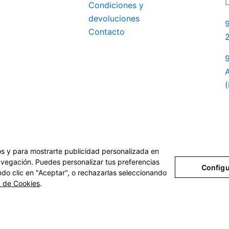
L
Condiciones y
devoluciones
9
Contacto
9
A
(
cos y para mostrarte publicidad personalizada en
navegación. Puedes personalizar tus preferencias
Configu
ndo clic en "Aceptar", o rechazarlas seleccionando
a de Cookies
.
© 2026 · taxienalicante.com
viso Legal
Política de Privacidad
Política de Cookies
Configurar